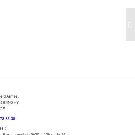
ce d’Armes,
0 QUINGEY
CE
 78 83 38
es :
rdi au samedi de 9h30 à 12h et de 14h