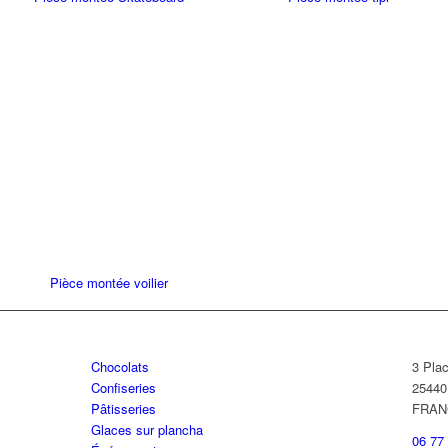
Pièce montée voilier
Chocolats
3 Pla
Confiseries
2544
Pâtisseries
FRAN
Glaces sur plancha
06 77